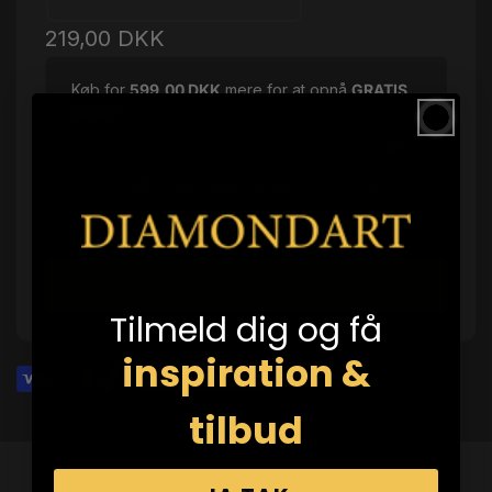
Normalpris
219,00 DKK
Køb for
599,00 DKK
mere for at opnå
GRATIS
FRAGT
!
0%
GÆLDER IKKE "EGET FOTO &
SPECIALBILLEDER"
Læg i indkøbskurv
Tilmeld dig og få
inspiration &
tilbud