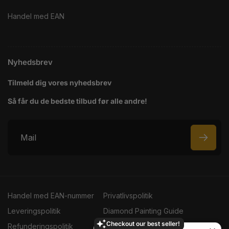
Handel med EAN
Nyhedsbrev
Tilmeld dig vores nyhedsbrev
Så får du de bedste tilbud før alle andre!
M
a
i
l
Handel med EAN-nummer
Privatlivspolitik
Leveringspolitik
Diamond Painting Guide
Checkout our best seller!
Refunderingspolitik
Handelsbetingelser