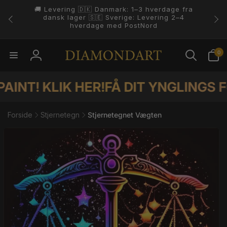
Gå til
indhold
4.8 ⭐️⭐️⭐️⭐️⭐️ På Trustpilot.
0
0
varer
Log
ind
KLIK HER!
FÅ DIT YNGLINGS FOTO S
Forside
Stjernetegn
Stjernetegnet Vægten
il
duktoplysninger