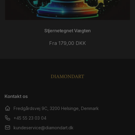
Stjernetegnet Vægten
Normalpris
Fra 179,00 DKK
Kontakt os
Fredgårdsvej 9C, 3200 Helsinge, Denmark
+45 55 23 03 04
kundeservice@diamondart.dk