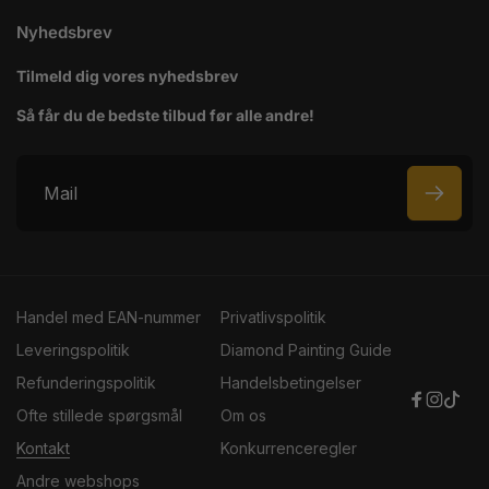
Nyhedsbrev
Tilmeld dig vores nyhedsbrev
Så får du de bedste tilbud før alle andre!
M
a
i
l
Handel med EAN-nummer
Privatlivspolitik
Leveringspolitik
Diamond Painting Guide
Refunderingspolitik
Handelsbetingelser
Faceboo
Instag
TikT
Ofte stillede spørgsmål
Om os
Kontakt
Konkurrenceregler
Andre webshops