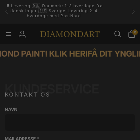
Gå til
indhold
4.8 ⭐️⭐️⭐️⭐️⭐️ På Trustpilot.
0
0
varer
Log
ind
D PAINT! KLIK HER!
FÅ DIT YNGLIN
KUNDESERVICE
KONTAKT OS
NAVN
MAILADRESSE
*