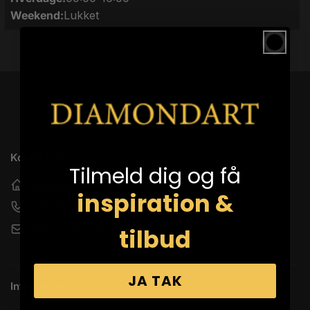
Weekend:
Lukket
Kontakt os
Tilmeld dig og få
Fredgårdsvej 9C, 3200 Helsinge, Denmark
inspiration &
+45 55 23 03 04
tilbud
kundeservice@diamondart.dk
JA TAK
Information