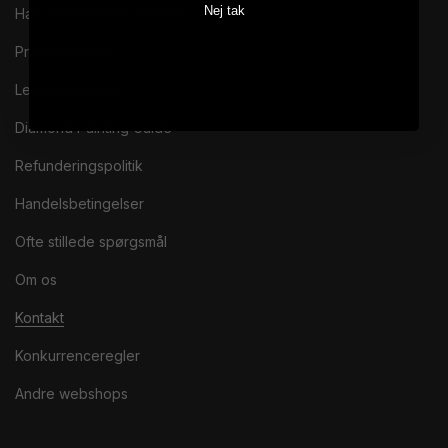
Nej tak
Handel med EAN-nummer
Privatlivspolitik
Leveringspolitik
Diamond Painting Guide
Refunderingspolitik
Handelsbetingelser
Ofte stillede spørgsmål
Om os
Kontakt
Konkurrenceregler
Andre webshops