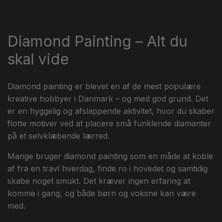
l
e
Diamond Painting – Alt du
k
skal vide
t
Diamond painting er blevet en af de mest populære
i
kreative hobbyer i Danmark – og med god grund. Det
er en hyggelig og afslappende aktivitet, hvor du skaber
o
flotte motiver ved at placere små funklende diamanter
på et selvklæbende lærred.
n
Mange bruger diamond painting som en måde at koble
:
af fra en travl hverdag, finde ro i hovedet og samtidig
skabe noget smukt. Det kræver ingen erfaring at
komme i gang, og både børn og voksne kan være
med.