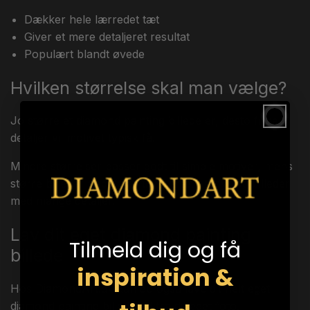
Dækker hele lærredet tæt
Giver et mere detaljeret resultat
Populært blandt øvede
Hvilken størrelse skal man vælge?
Jo større et diamond painting billede er, desto flere
detaljer vil motivet typisk få.
Mindre størrelser passer godt til simple motiver, mens
større billeder anbefales til portrætter, dyr og billeder
med mange detaljer.
Lav dit eget diamond painting
Tilmeld dig og få
billede
inspiration &
Hos DiamondArt.dk kan du også lave dit helt eget
diamond painting billede ud fra dit eget foto.