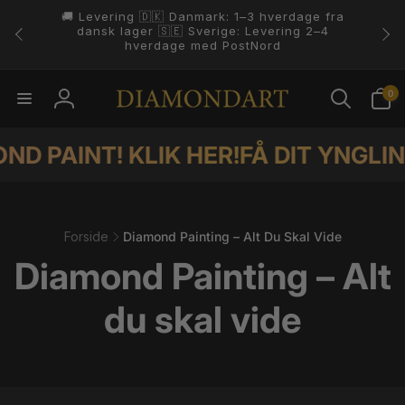
Gå til
ing 🇩🇰 Danmark: 1–3 hverdage fra
indhold
4.8 ⭐️⭐️⭐️
lager 🇸🇪 Sverige: Levering 2–4
hverdage med PostNord
0
0
varer
Log
ind
INT! KLIK HER!
FÅ DIT YNGLINGS 
Forside
Diamond Painting – Alt Du Skal Vide
K
Diamond Painting – Alt
o
du skal vide
l