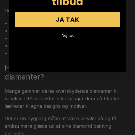
tilbud
Det er en populær gaveidé til:
JA TAK
Familiebilleder
Kæledyr
Nej tak
Bryllupper
Børn og børnebørn
Minder og feriebilleder
Hvad gør man med overskydende
diamanter?
Mange gemmer deres overskydende diamanter til
kreative DIY-projekter eller bruger dem på blanke
lærreder til egne designs og motiver.
Det er en hyggelig måde at være kreativ på og få
endnu mere glæde ud af sine diamond painting
projekter.