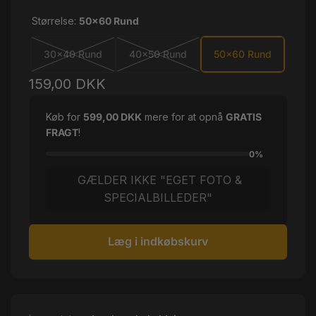
Størrelse:
50x60 Rund
30x40 Rund
40x50 Rund
50x60 Rund
Normalpris
159,00 DKK
Køb for
599,00 DKK
mere for at opnå
GRATIS
FRAGT
!
0%
GÆLDER IKKE "EGET FOTO &
SPECIALBILLEDER"
Læg i indkøbskurv