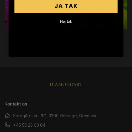
JA TAK
Nej tak
Blomst i regnbuefarver
Normalpris
Fra 99,00 DKK
Kontakt os
Fredgårdsvej 9C, 3200 Helsinge, Denmark
+45 55 23 03 04