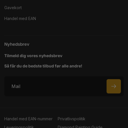
Gavekort
Handel med EAN
Nyhedsbrev
Tilmeld dig vores nyhedsbrev
Så får du de bedste tilbud før alle andre!
M
a
i
l
Handel med EAN-nummer
Privatlivspolitik
Leveringspolitik
Diamond Painting Guide