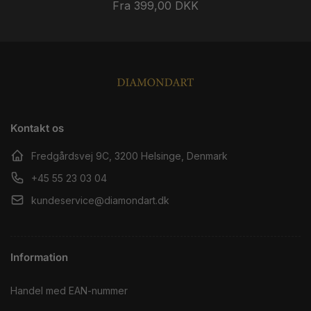
Normalpris
Fra 399,00 DKK
Kontakt os
Fredgårdsvej 9C, 3200 Helsinge, Denmark
+45 55 23 03 04
kundeservice@diamondart.dk
Information
Handel med EAN-nummer