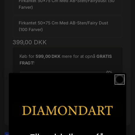
Firkantet 50x75 Cm Med AB-Sten/Fairydust (50
Farver)
Firkantet 50x75 Cm Med AB-Sten/Fairy Dust
(100 Farver)
Normalpris
399,00 DKK
Køb for
599,00 DKK
mere for at opnå
GRATIS
FRAGT
!
0%
GÆLDER IKKE "EGET FOTO &
SPECIALBILLEDER"
Læg i indkøbskurv