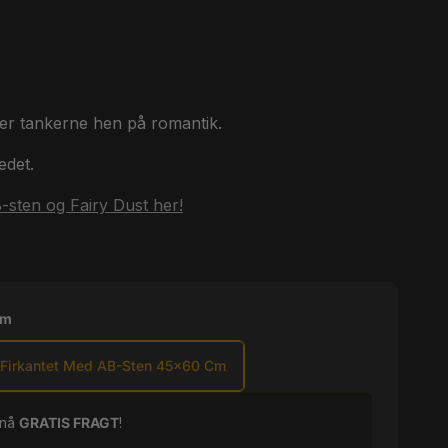
ører tankerne hen på romantik.
edet.
-sten og Fairy Dust her!
Cm
Firkantet Med AB-Sten 45x60 Cm
pnå
GRATIS FRAGT
!