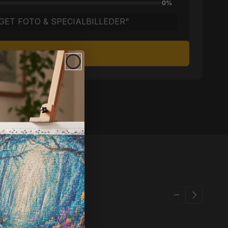
0%
GET FOTO & SPECIALBILLEDER"
æg i indkøbskurv