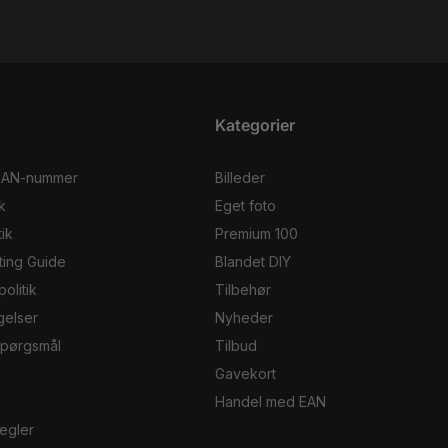
Kategorier
EAN-nummer
Billeder
k
Eget foto
ik
Premium 100
ting Guide
Blandet DIY
olitik
Tilbehør
gelser
Nyheder
 spørgsmål
Tilbud
Gavekort
Handel med EAN
egler