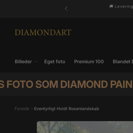
Gå til
indhold
Billeder
Eget foto
Premium 100
Blandet 
M DIAMOND PAINT! KLIK HE
Forside
Eventyrligt Hvidt Rosenlandskab
Gå til
produktoplysninger