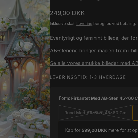
Normalpris
249,00 DKK
Inklusive skat.
Levering
beregnes ved betaling.
Eventyrligt og feminint billede, der f
AB-stenene bringer magien frem i bill
Se alle vores smukke billeder med AB
LEVERINGSTID: 1-3 HVERDAGE
Form:
Firkantet Med AB-Sten 45x60 
Rund Med AB-Sten 45x60 Cm
Køb for
599,00 DKK
mere for at o