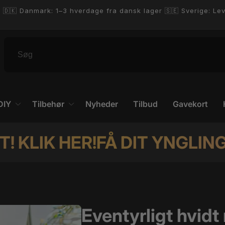
💎Danmarks største Diamond Painting webshop💎
DIY
Tilbehør
Nyheder
Tilbud
Gavekort
R!
FÅ DIT YNGLINGS FOTO S
Eventyrligt hvid