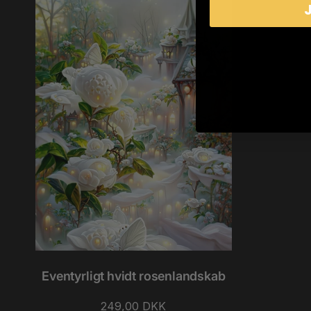
Eventyrligt hvidt rosenlandskab
Normalpris
249,00 DKK