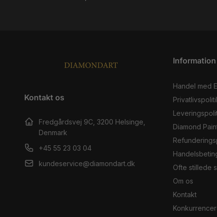
Information
Handel med 
Kontakt os
Privatlivspoliti
Leveringspolit
Fredgårdsvej 9C, 3200 Helsinge,
Diamond Pain
Denmark
Refunderingsp
+45 55 23 03 04
Handelsbetin
kundeservice@diamondart.dk
Ofte stillede
Om os
Kontakt
Konkurrencer