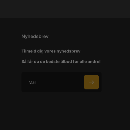
Nyhedsbrev
Tilmeld dig vores nyhedsbrev
Så får du de bedste tilbud før alle andre!
M
a
i
l