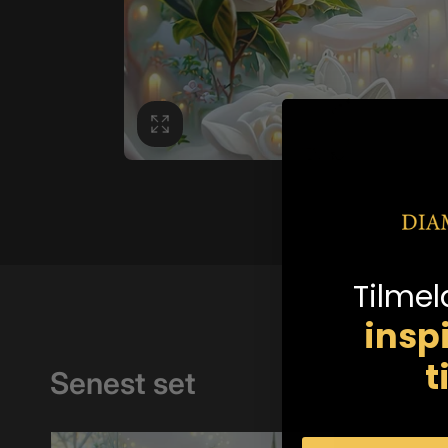
Tilmel
insp
t
Senest set