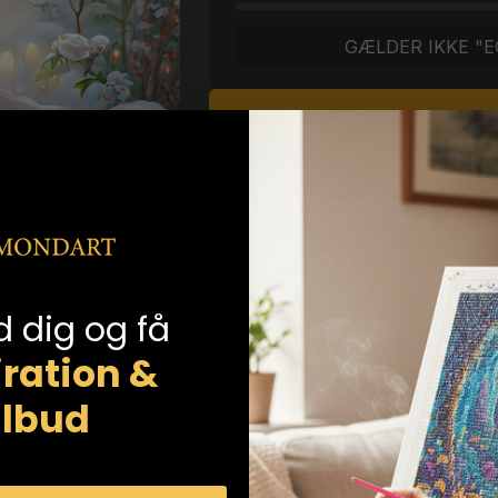
GÆLDER IKKE "E
L
d dig og få
iration &
ilbud