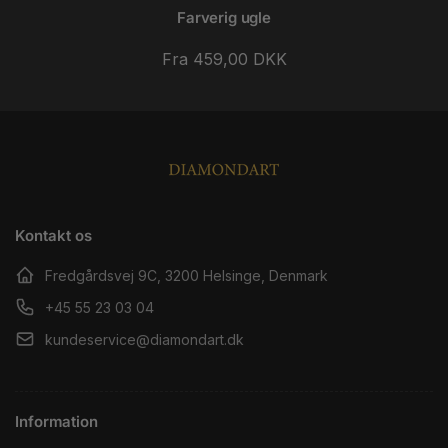
Farverig ugle
Normalpris
Fra 459,00 DKK
Kontakt os
Fredgårdsvej 9C, 3200 Helsinge, Denmark
+45 55 23 03 04
kundeservice@diamondart.dk
Information