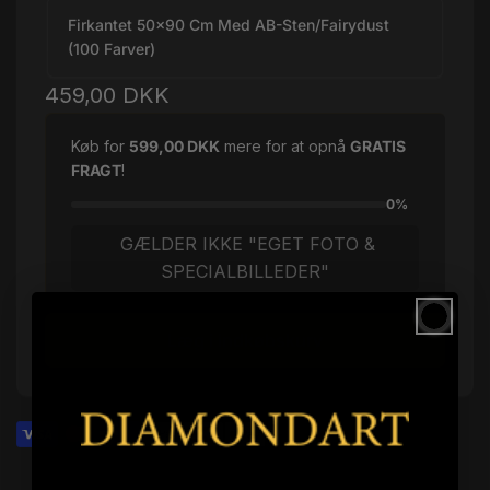
Firkantet 50x90 Cm Med AB-Sten/Fairydust
(100 Farver)
Normalpris
459,00 DKK
Køb for
599,00 DKK
mere for at opnå
GRATIS
FRAGT
!
0%
GÆLDER IKKE "EGET FOTO &
SPECIALBILLEDER"
Læg i indkøbskurv