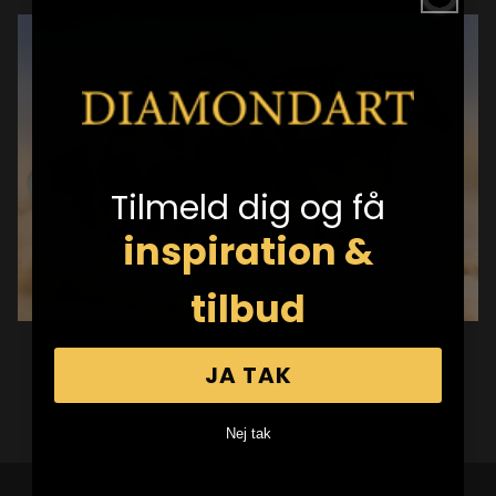
Tilmeld dig og få
inspiration &
tilbud
Flerfarvede heste i løb
JA TAK
Normalpris
Fra 99,00 DKK
Nej tak