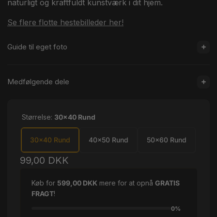
naturligt og kraftfuldt kunstværk i dit hjem.
Se flere flotte hestebilleder her!
Guide til eget foto
Medfølgende dele
Størrelse:
30x40 Rund
30x40 Rund
40x50 Rund
50x60 Rund
Normalpris
99,00 DKK
Køb for
599,00 DKK
mere for at opnå
GRATIS
FRAGT
!
0%