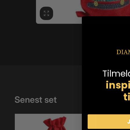
Tilmel
insp
t
Senest set