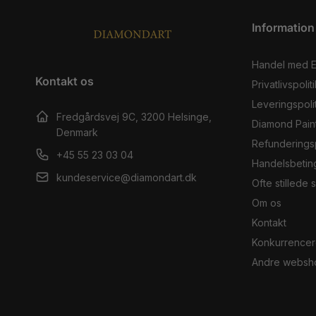
Information
Handel med 
Kontakt os
Privatlivspoliti
Leveringspolit
Fredgårdsvej 9C, 3200 Helsinge,
Diamond Pain
Denmark
Refunderingsp
+45 55 23 03 04
Handelsbetin
kundeservice@diamondart.dk
Ofte stillede
Om os
Kontakt
Konkurrencer
Andre websh