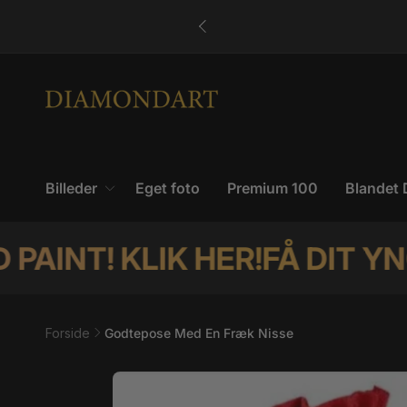
Gå til
–4 hverdage med PostNord
indhold
Billeder
Eget foto
Premium 100
Blandet 
 KLIK HER!
FÅ DIT YNGLING
Forside
Godtepose Med En Fræk Nisse
Gå til
produktoplysninger