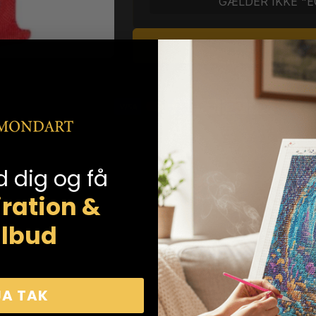
GÆLDER IKKE "E
L
d dig og få
iration &
ilbud
JA TAK