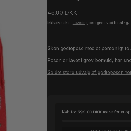
Normalpris
45,00 DKK
Inklusive skat.
Levering
beregnes ved betaling.
Skøn godtepose med et personligt touc
Posen er lavet i grov bomuld, har sn
Se det store udvalg af godteposer her
Køb for
599,00 DKK
mere for at o