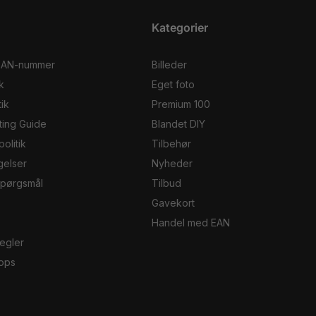
Kategorier
EAN-nummer
Billeder
k
Eget foto
ik
Premium 100
ting Guide
Blandet DIY
olitik
Tilbehør
gelser
Nyheder
 spørgsmål
Tilbud
Gavekort
Handel med EAN
egler
ops