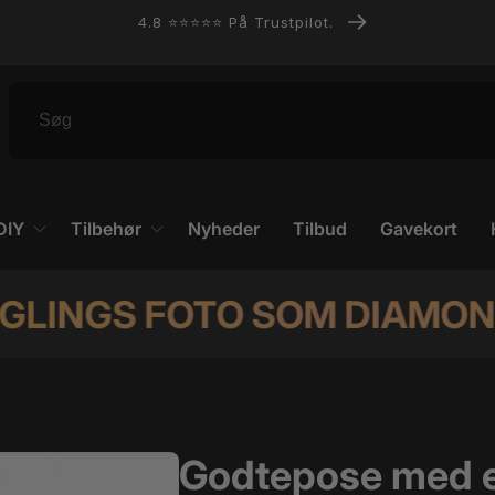
4.8 ⭐️⭐️⭐️⭐️⭐️ På Trustpilot.
DIY
Tilbehør
Nyheder
Tilbud
Gavekort
S FOTO SOM DIAMOND PAINT!
Godtepose med e