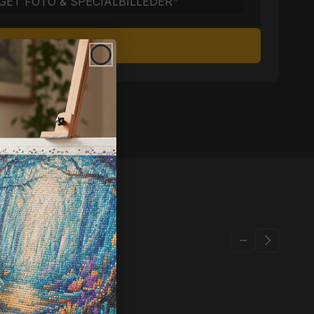
GET FOTO & SPECIALBILLEDER"
æg i indkøbskurv