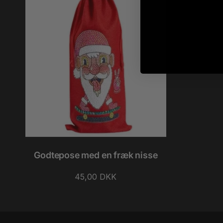
Godtepose med en fræk nisse
Normalpris
45,00 DKK