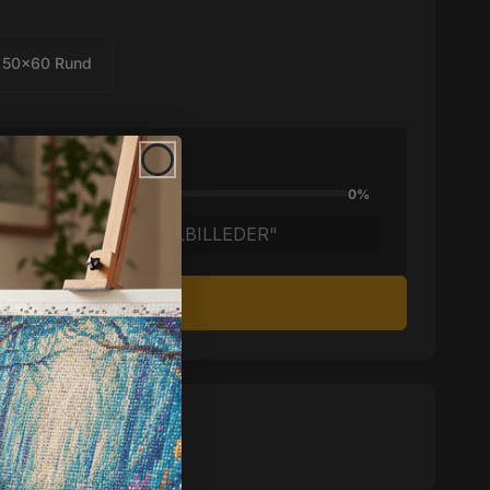
50x60 Rund
pnå
GRATIS FRAGT
!
0%
GET FOTO & SPECIALBILLEDER"
æg i indkøbskurv