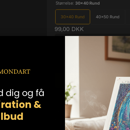
Størrelse:
30x40 Rund
30x40 Rund
40x50 Rund
Normalpris
99,00 DKK
Køb for
599,00 DKK
mere for at o
GÆLDER IKKE "E
L
d dig og få
iration &
Lagerstatus:
Lav lagerbeholdning
ilbud
Kategorier:
Billeder,
Fugle