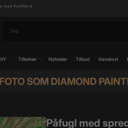
4.8 ⭐️⭐️⭐️⭐️⭐️ På Trustpilot.
DIY
Tilbehør
Nyheder
Tilbud
Gavekort
OM DIAMOND PAINT! KLIK H
Påfugl med spred