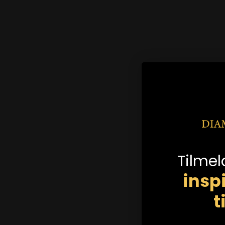
Tilmel
insp
t