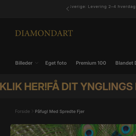
Gå til
–4 hverdage med PostNord
indhold
Billeder
Eget foto
Premium 100
Blandet 
R!
FÅ DIT YNGLINGS FOTO S
Forside
Påfugl Med Spredte Fjer
Gå til
produktoplysninger