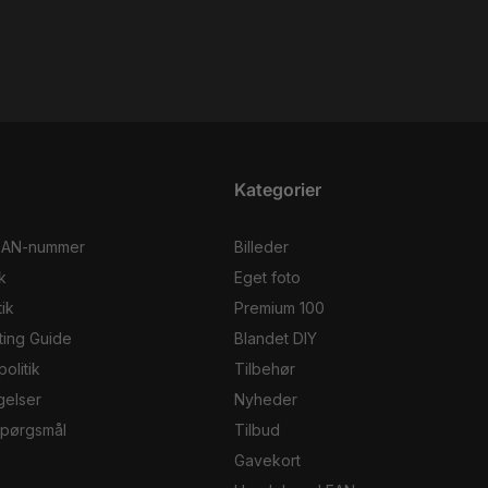
Kategorier
EAN-nummer
Billeder
k
Eget foto
ik
Premium 100
ting Guide
Blandet DIY
olitik
Tilbehør
gelser
Nyheder
 spørgsmål
Tilbud
Gavekort