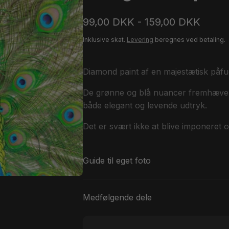
99,00 DKK - 159,00 DKK
Inklusive skat.
Levering
beregnes ved betaling.
Diamond paint af en majestætisk påfug
De grønne og blå nuancer fremhæver d
både elegant og levende udtryk.
Det er svært ikke at blive imponeret 
Guide til eget foto
Medfølgende dele