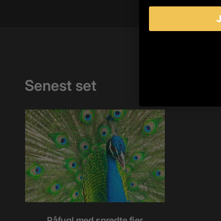
Senest set
Påfugl med spredte fjer