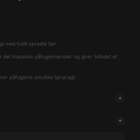
l med fuldt spredte fjer.
et klassiske påfuglemønster og giver billedet et
over påfuglens smukke fjerpragt.