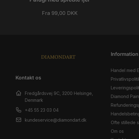
Normalpris
Fra 99,00 DKK
Information
Handel med 
Kontakt os
Privatlivspoliti
Leveringspolit
Fredgårdsvej 9C, 3200 Helsinge,
Diamond Pain
Denmark
Refunderingsp
+45 55 23 03 04
Handelsbetin
kundeservice@diamondart.dk
Ofte stillede
Om os