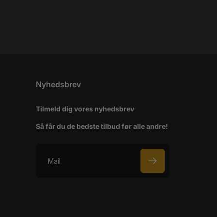
Nyhedsbrev
Tilmeld dig vores nyhedsbrev
Så får du de bedste tilbud før alle andre!
M
a
i
l