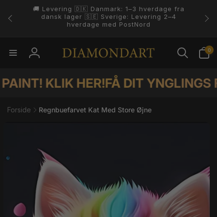
Gå til
indhold
4.8 ⭐️⭐️⭐️⭐️⭐️ På Trustpilot.
0
0
varer
Log
ind
IK HER!
FÅ DIT YNGLINGS FOTO SOM
Forside
Regnbuefarvet Kat Med Store Øjne
il
duktoplysninger