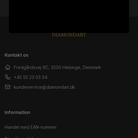
Normalpris
Fra 99,00 DKK
Kontakt os
Fredgårdsvej 9C, 3200 Helsinge, Denmark
+45 55 23 03 04
kundeservice@diamondart.dk
Information
Handel med EAN-nummer