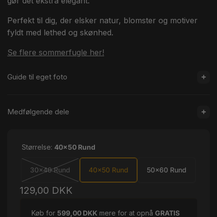
gør det ekstra elegant.
Perfekt til dig, der elsker natur, blomster og motiver
fyldt med lethed og skønhed.
Se flere sommerfugle her!
Guide til eget foto
Medfølgende dele
Størrelse:
40x50 Rund
30x40 Rund
40x50 Rund
50x60 Rund
Normalpris
129,00 DKK
Køb for
599,00 DKK
mere for at opnå
GRATIS