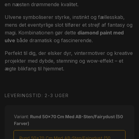
en næsten drømmende kvalitet.
Ulvene symboliserer styrke, instinkt og fællesskab,
mens det eventyrlige slot tilfører et strejf af fantasy og
magi. Kombinationen gør dette
diamond paint med
ulve
både dramatisk og fascinerende.
Perfekt til dig, der elsker dyr, vintermotiver og kreative
projekter med dybde, stemning og wow-effekt – et
ægte blikfang til hjemmet.
LEVERINGSTID: 2-3 UGER
Variant:
Rund 50x70 Cm Med AB-Sten/Fairydust (50
Farver)
Rund 50x70 Cm Med AB-Sten/Fairydust (50