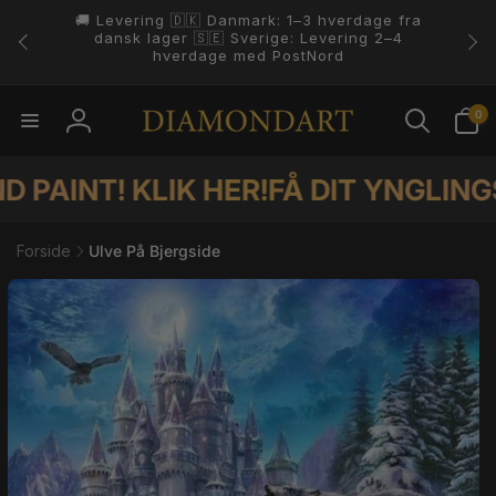
Gå til
indhold
4.8 ⭐️⭐️⭐️⭐️⭐️ På Trustpilot.
0
0
varer
Log
ind
 KLIK HER!
FÅ DIT YNGLINGS FOTO
Forside
Ulve På Bjergside
il
duktoplysninger