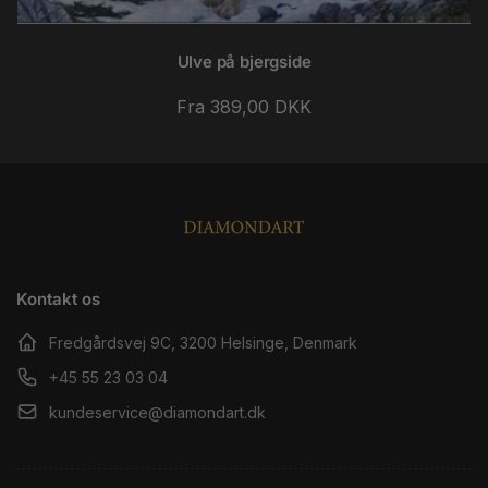
Ulve på bjergside
Normalpris
Fra 389,00 DKK
Kontakt os
Fredgårdsvej 9C, 3200 Helsinge, Denmark
+45 55 23 03 04
kundeservice@diamondart.dk